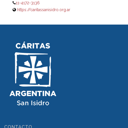
11-4172-3136
https://caritassanisidro.org.ar
CONTACTO