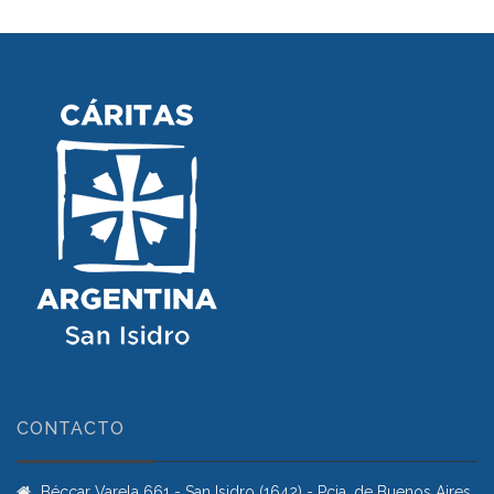
CONTACTO
Béccar Varela 661 - San Isidro (1642) - Pcia. de Buenos Aires