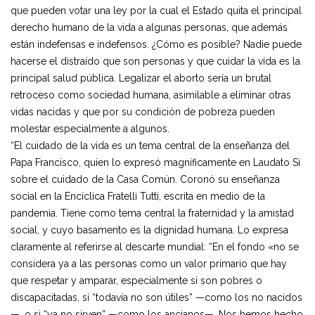
que pueden votar una ley por la cual el Estado quita el principal
derecho humano de la vida a algunas personas, que además
están indefensas e indefensos. ¿Cómo es posible? Nadie puede
hacerse el distraído que son personas y que cuidar la vida es la
principal salud pública. Legalizar el aborto sería un brutal
retroceso como sociedad humana, asimilable a eliminar otras
vidas nacidas y que por su condición de pobreza pueden
molestar especialmente a algunos.
“El cuidado de la vida es un tema central de la enseñanza del
Papa Francisco, quien lo expresó magníficamente en Laudato Si
sobre el cuidado de la Casa Común. Coronó su enseñanza
social en la Encíclica Fratelli Tutti, escrita en medio de la
pandemia. Tiene como tema central la fraternidad y la amistad
social, y cuyo basamento es la dignidad humana. Lo expresa
claramente al referirse al descarte mundial: “En el fondo «no se
considera ya a las personas como un valor primario que hay
que respetar y amparar, especialmente si son pobres o
discapacitadas, si “todavía no son útiles” —como los no nacidos
—, o si “ya no sirven” —como los ancianos—. Nos hemos hecho