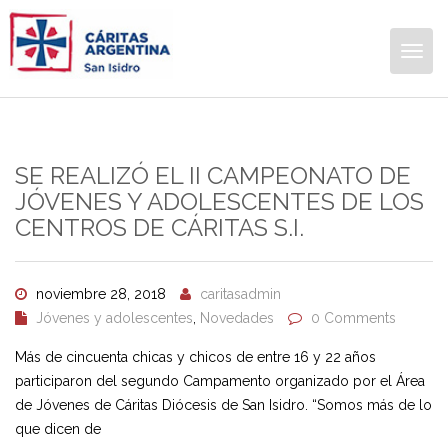
Togg
navig
SE REALIZÓ EL II CAMPEONATO DE
JÓVENES Y ADOLESCENTES DE LOS
CENTROS DE CÁRITAS S.I.
noviembre 28, 2018
caritasadmin
Jóvenes y adolescentes
,
Novedades
0 Comments
Más de cincuenta chicas y chicos de entre 16 y 22 años
participaron del segundo Campamento organizado por el Área
de Jóvenes de Cáritas Diócesis de San Isidro. “Somos más de lo
que dicen de